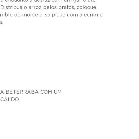
-a enquanto a desfaz com um garfo até
 Distribua o arroz pelos pratos, coloque
umble de morcela, salpique com alecrim e
a.
 A BETERRABA COM UM
 CALDO