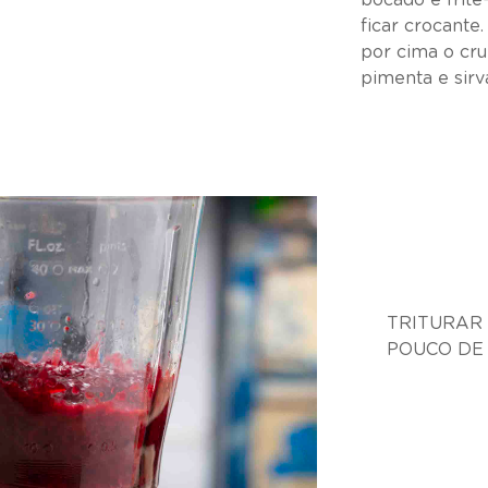
bocado e frite
ficar crocante.
por cima o cr
pimenta e sirv
TRITURAR
POUCO DE