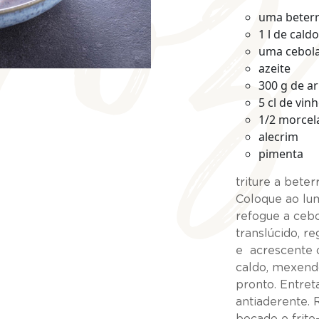
ro
uma beterr
1 l de cald
uma cebol
azeite
300 g de a
5 cl de vin
1/2 morcel
alecrim
pimenta
triture a bete
Coloque ao lu
refogue a cebol
translúcido, r
e acrescente 
caldo, mexend
pronto. Entret
antiaderente. 