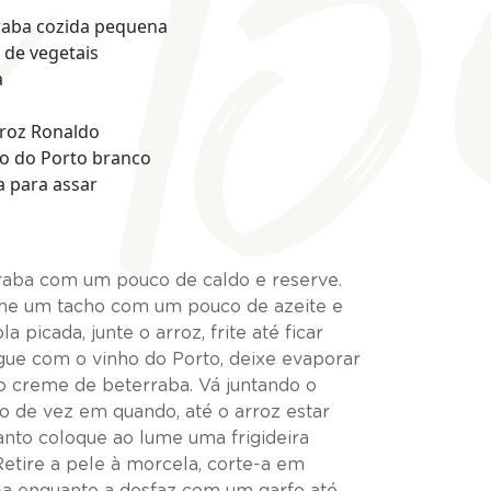
z B
aba cozida pequena
o de vegetais
a
rroz Ronaldo
ho do Porto branco
a para assar
rraba com um pouco de caldo e reserve.
me um tacho com um pouco de azeite e
a picada, junte o arroz, frite até ficar
egue com o vinho do Porto, deixe evaporar
o creme de beterraba. Vá juntando o
o de vez em quando, até o arroz estar
anto coloque ao lume uma frigideira
Retire a pele à morcela, corte-a em