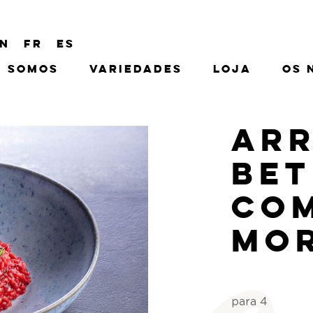
N
FR
ES
 Somos
Variedades
Loja
Os 
Ar
Be
co
Mo
para 4