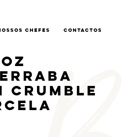
Nossos Chefes
Contactos
roz
terraba
m Crumble
rcela