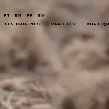
PT
EN
FR
ES
Les origines
Variétés
Boutiq