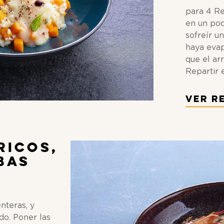
para 4 Re
en un poc
sofreír u
haya evap
que el ar
Repartir 
Ver R
ricos,
bas
nteras, y
ldo. Poner las