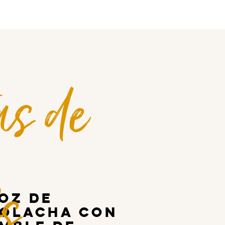
as de
fs
oz de
olacha con