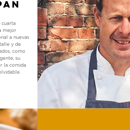
pan
 cuarta
a mejor
ional a nuevas
talle y de
nados, como
gente, su
ar la comida
lvidable.