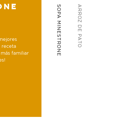
one
SOPA MINESTRONE
ARROZ DE PATO
mejores
 receta
 más familiar
es!