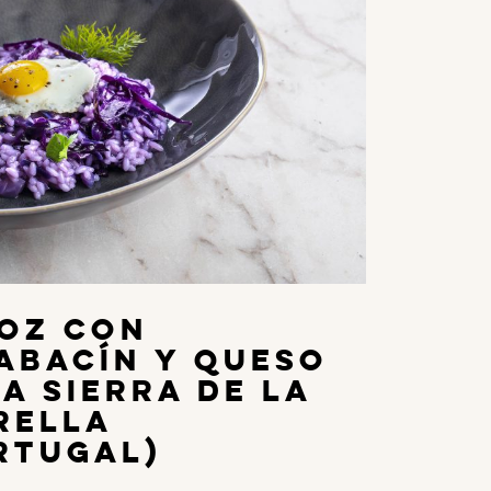
oz con
abacín y Queso
la Sierra de la
rella
rtugal)