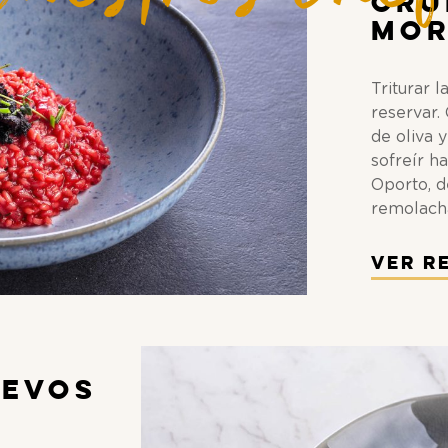
cru
mor
Triturar 
reservar.
de oliva y
sofreír ha
Oporto, d
remolach
Ver R
l
uevos