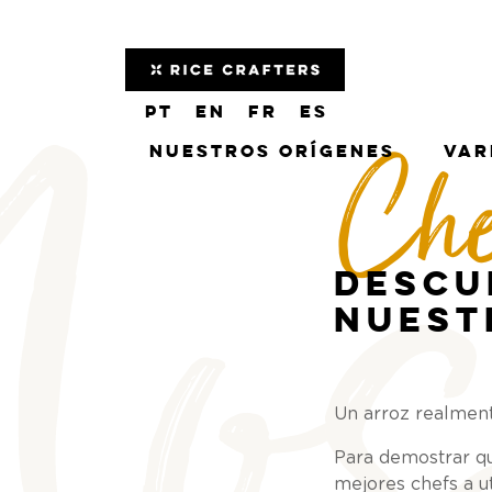
os
PT
EN
FR
ES
Che
Nuestros orígenes
Var
Descu
nuest
Un arroz realmen
Para demostrar qu
mejores chefs a ut