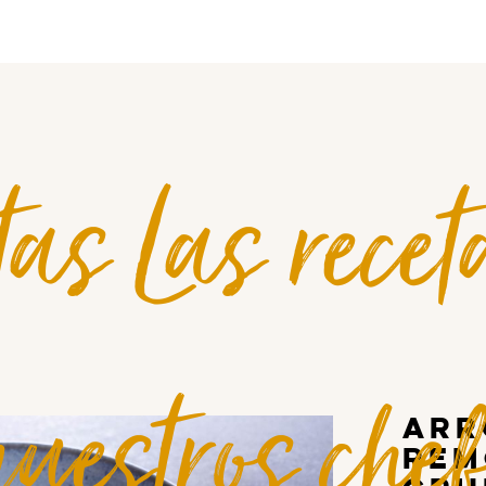
tas Las recet
uestros che
Arr
rem