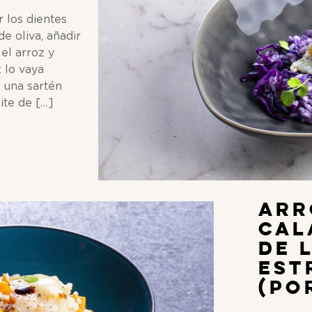
r los dientes
e oliva, añadir
 el arroz y
 lo vaya
r una sartén
ite de […]
Arr
Cal
de 
Est
(Po