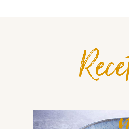
Rece
n